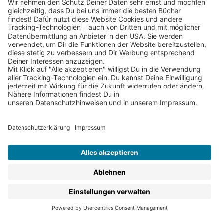
spannend oder lustig, ob
Sachbuch
oder Bücher, mit
dem Dein Kind stundenlang in eine andere Welt
abtauchen kann, ob für ungeübte LeserInnen oder für
kleine VielleserInnen – hier findest Du all unsere Bücher
für Kinder ab 8 Jahren.
Für Kinder ab 8 erscheinen in den Thienemann
Verlagen:
Kinderromane zum Selberlesen
Kinderbuch-Klassiker
Sachbücher für Kinder
Kinderbuch-Reihen
Lernbücher & Rätselbücher
Christliche Kinderbücher
Alben & Freundebücher
Kinderbuch-Ebooks