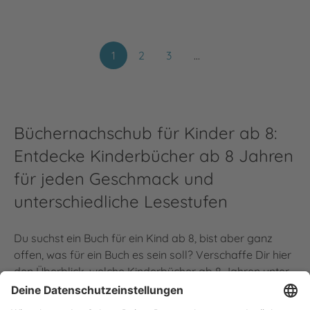
1
2
3
…
Büchernachschub für Kinder ab 8:
Entdecke Kinderbücher ab 8 Jahren
für jeden Geschmack und
unterschiedliche Lesestufen
Du suchst ein Buch für ein Kind ab 8, bist aber ganz
offen, was für ein Buch es sein soll? Verschaffe Dir hier
den Überblick, welche Kinderbücher ab 8 Jahren unter
dem Dach der Thienemann Verlage erscheinen. Egal
ob
Kinderbuchklassiker
oder neuer Kinderroman, ob