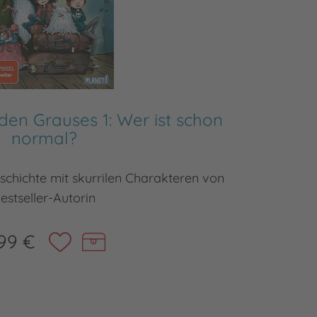
en Grauses 1: Wer ist schon
Willko
normal?
chichte mit skurrilen Charakteren von
Die Gra
estseller-Autorin
99 €