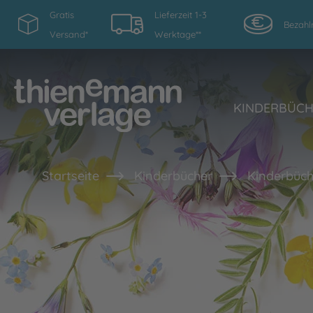
Gratis
Lieferzeit 1-3
Bezahl
Versand*
Werktage**
KINDERBÜC
Startseite
Kinderbücher
Kinderbüch