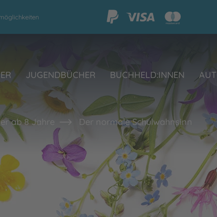
möglichkeiten
HER
JUGENDBÜCHER
BUCHHELD:INNEN
AUT
er ab 8 Jahre
Der normale Schulwahnsinn