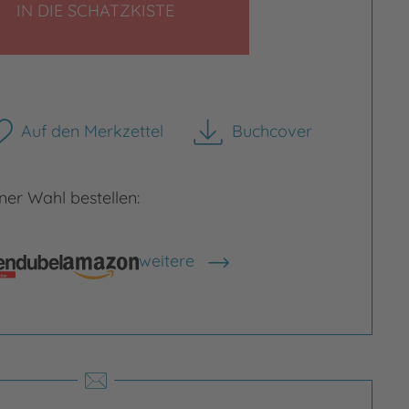
LEGEN
IN DIE SCHATZKISTE
rgrößern
Auf den Merkzettel
Buchcover
herunterladen
Bild vergrößern
er Wahl bestellen:
weitere
Shops anzeigen