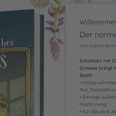
Willkommen
Der norma
von
Sabine Boh
Schulstart mit 
Grauses bringt 
Spaß!
• Witzig-warmher
Mut, Diversität 
• Schräge Außens
macht mutig
• Für alle ab 8 J