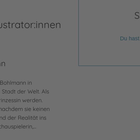
S
ustrator:innen
Du hast
nn
Bohlmann in
Stadt der Welt. Als
rinzessin werden.
(nachdem sie keinen
nd der Realität ins
hauspielerin,…