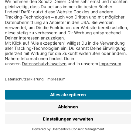
spannend oder lustig, ob
Sachbuch
oder Bücher, mit
dem Dein Kind stundenlang in eine andere Welt
abtauchen kann, ob für ungeübte LeserInnen oder für
kleine VielleserInnen – hier findest Du all unsere Bücher
für Kinder ab 8 Jahren.
Für Kinder ab 8 erscheinen in den Thienemann
Verlagen:
Kinderromane zum Selberlesen
Kinderbuch-Klassiker
Sachbücher für Kinder
Kinderbuch-Reihen
Lernbücher & Rätselbücher
Christliche Kinderbücher
Alben & Freundebücher
Kinderbuch-Ebooks