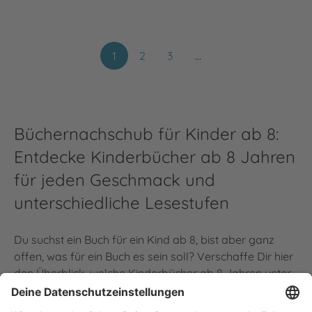
1
2
3
…
Büchernachschub für Kinder ab 8:
Entdecke Kinderbücher ab 8 Jahren
für jeden Geschmack und
unterschiedliche Lesestufen
Du suchst ein Buch für ein Kind ab 8, bist aber ganz
offen, was für ein Buch es sein soll? Verschaffe Dir hier
den Überblick, welche Kinderbücher ab 8 Jahren unter
dem Dach der Thienemann Verlage erscheinen. Egal
ob
Kinderbuchklassiker
oder neuer Kinderroman, ob