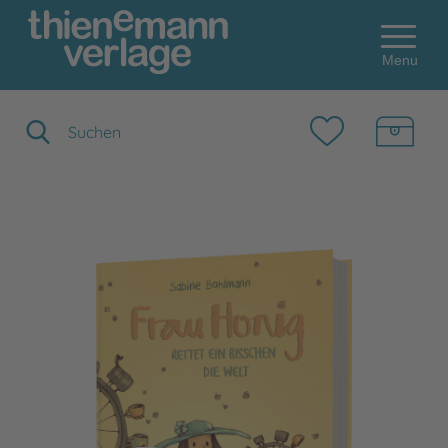
Menu
Suchbegriff eingeben