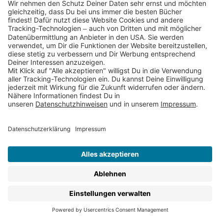
Partnerprogramm (Affiliate)
Folge uns auf
* Versandkostenfrei ab 9,00 € Bestellwert innerhalb
Deutschlands
** Lieferzeit 1-3 Werktage innerhalb Deutschlands
Thienemann-Esslinger Verlag GmbH, Blumenstraße 36, D-70182
Stuttgart
BESTELLUNG WIDERRUFEN