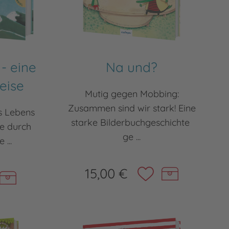
 - eine
Na und?
eise
Mutig gegen Mobbing:
Zusammen sind wir stark! Eine
s Lebens
starke Bilderbuchgeschichte
se durch
ge ...
...
15,00 €