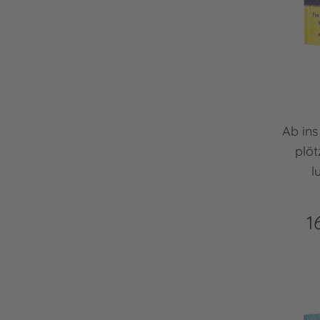
Ab ins
plöt
l
1