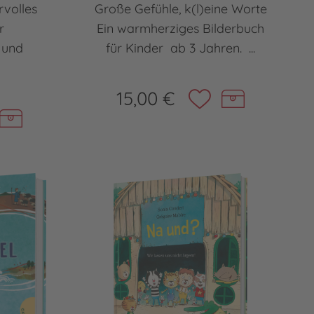
rvolles
Große Gefühle, k(l)eine Worte
r
Ein warmherziges Bilderbuch
 und
für Kinder ab 3 Jahren. ...
15,00 €