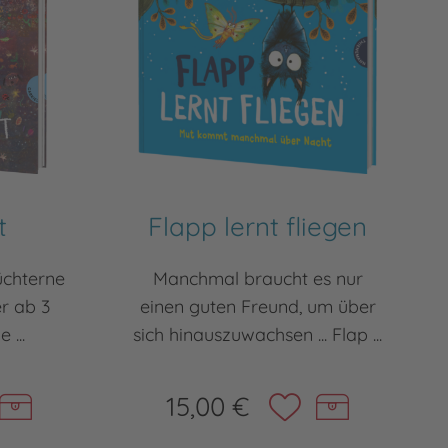
t
Flapp lernt fliegen
üchterne
Manchmal braucht es nur
r ab 3
einen guten Freund, um über
 ...
sich hinauszuwachsen ... Flap ...
15,00 €