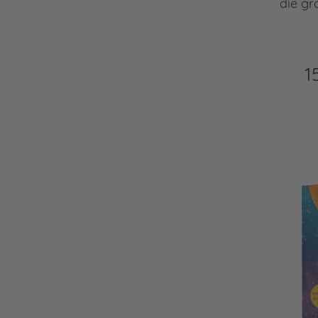
die g
1