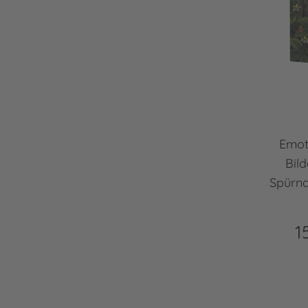
Emot
Bil
Spürna
1