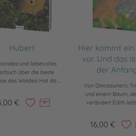
Hubert
Hier kommt ein
vor. Und das is
ionales und liebevolles
der Anfang
derbuch über die beste
se des Waldes! Hat da ...
Von Dinosauriern, T
und einem Baum, der
5,00 €
verändert Édith lebt 
16,00 €