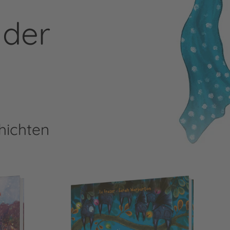
nder
ichten