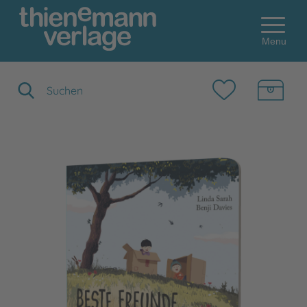
Menu
Suchbegriff eingeben