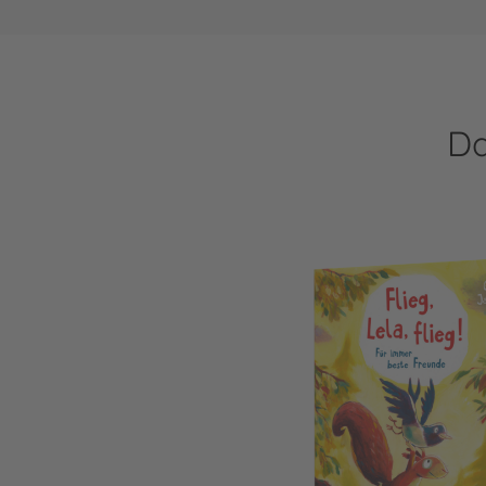
Da
Pino und Lela: Flieg, Lela, flieg!