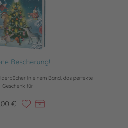
ne Bescherung!
lderbücher in einem Band, das perfekte
Weihnach
Geschenk für
,00 €