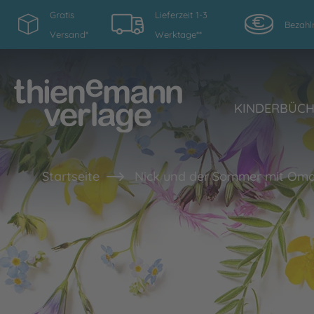
Gratis
Lieferzeit 1-3
Bezahl
Versand*
Werktage**
KINDERBÜC
Startseite
Nick und der Sommer mit Om