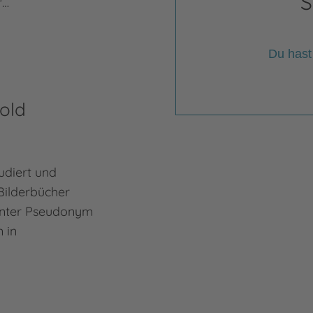
S
r…
Du hast
old
udiert und
Bilderbücher
 unter Pseudonym
 in