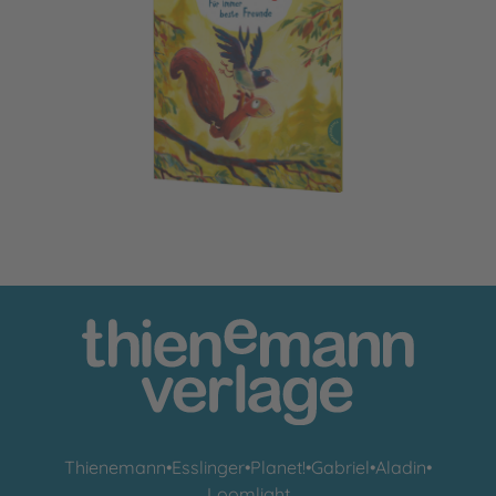
Pino und Lela: Flieg, Lela, flieg!
Thienemann
•
Esslinger
•
Planet!
•
Gabriel
•
Aladin
•
Loomlight