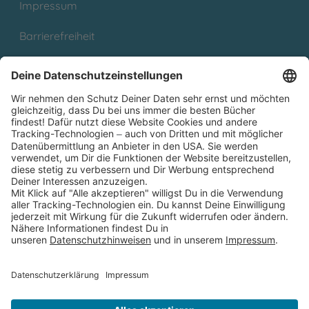
Impressum
Barrierefreiheit
Cookies
Partnerprogramm (Affiliate)
Folge uns auf
* Versandkostenfrei ab 9,00 € Bestellwert innerhalb
Deutschlands
** Lieferzeit 1-3 Werktage innerhalb Deutschlands
Thienemann-Esslinger Verlag GmbH, Blumenstraße 36, D-70182
Stuttgart