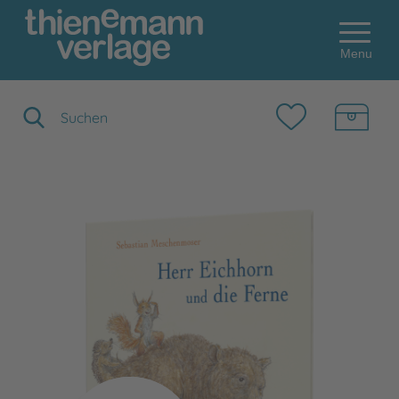
Menu
Suchbegriff eingeben