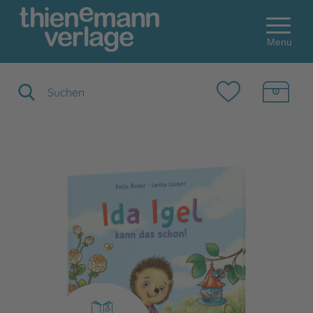
Menu
Suchbegriff eingeben