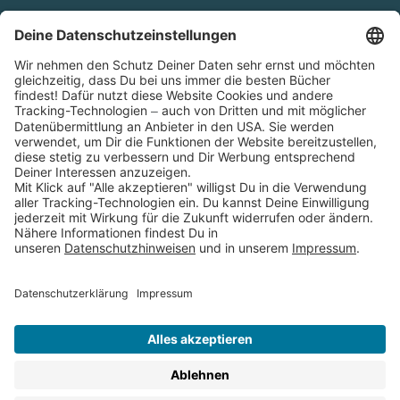
Cookies
Partnerprogramm (Affiliate)
Folge uns auf
* Versandkostenfrei ab 9,00 € Bestellwert innerhalb
Deutschlands
** Lieferzeit 1-3 Werktage innerhalb Deutschlands
Thienemann-Esslinger Verlag GmbH, Blumenstraße 36, D-70182
Stuttgart
BESTELLUNG WIDERRUFEN