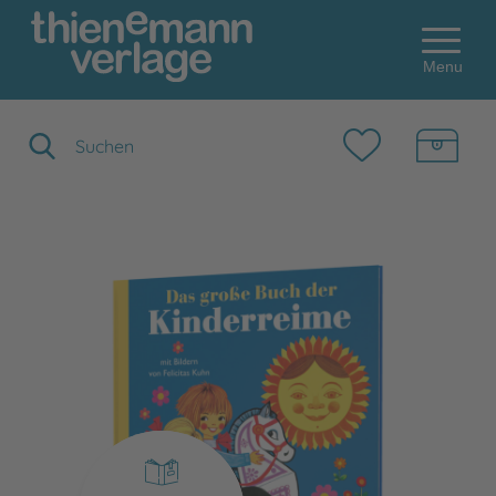
Menu
Suchbegriff eingeben