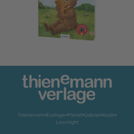
Mein Record & Play-Buch: Hab dich lieb, kleiner Schatz
Thienemann
•
Esslinger
•
Planet!
•
Gabriel
•
Aladin
•
Loomlight