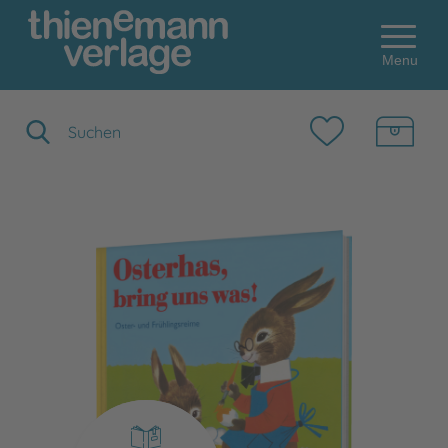
Menu
Suchbegriff eingeben