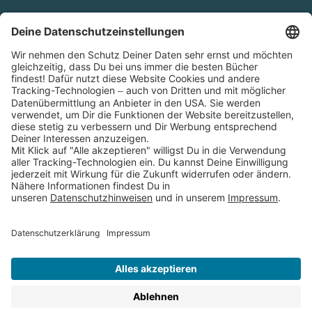
Cookies
Partnerprogramm (Affiliate)
Folge uns auf
* Versandkostenfrei ab 9,00 € Bestellwert innerhalb
Deutschlands
** Lieferzeit 1-3 Werktage innerhalb Deutschlands
Thienemann-Esslinger Verlag GmbH, Blumenstraße 36, D-70182
Stuttgart
BESTELLUNG WIDERRUFEN