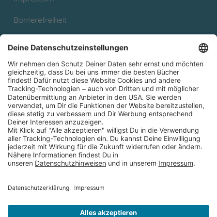
Barrierefreiheit
Cookies
Partnerprogramm (Affiliate)
Folge uns auf
* Versandkostenfrei ab 9,00 € Bestellwert innerhalb
Deutschlands
** Lieferzeit 1-3 Werktage innerhalb Deutschlands
Thienemann-Esslinger Verlag GmbH, Blumenstraße 36, D-70182
Stuttgart