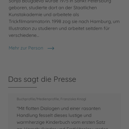
Sonja Bougaeva wurde 1975 in Sankt Petersburg
geboren, studierte dort an der Staatlichen
Kunstakademie und arbeitete als
Trickfilmanimatorin. 1998 zog sie nach Hamburg, um
Illustration zu studieren und arbeitet seitdem für
verschiedene…
Mehr zur Person
Sonja Bougaeva
Das sagt die Presse
Buchprofile/Medienprofile, Franziska Knogl
"Mit flotten Dialogen und einer rasanten
Handlung fesselt dieses lustige und
warmherzige Kinderbuch vom ersten Satz
an. Vorschulkinder und Erstklässler werden