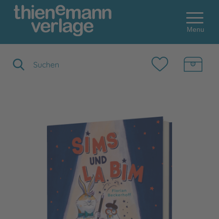
Menu
Suchbegriff eingeben