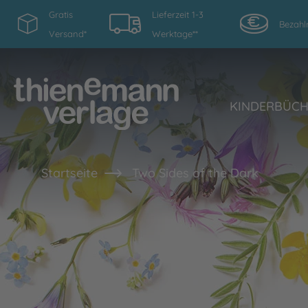
Gratis
Lieferzeit 1-3
Bezahl
Versand*
Werktage**
KINDERBÜC
Startseite
Two Sides of the Dark