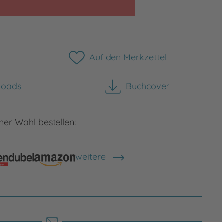
Auf den Merkzettel
Bild vergrößern
loads
Buchcover
herunterladen
rgrößern
er Wahl bestellen:
weitere
Shops anzeigen