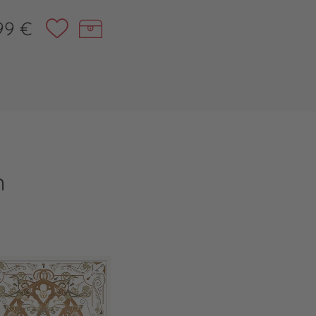
99 €
n