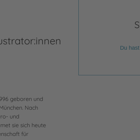
S
ustrator:innen
Du hast
1996 geboren und
in München. Nach
tro- und
met sie sich heute
nschaft für