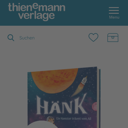
Menu
Suchbegriff eingeben