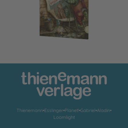
Monster, Monster, fast umsonster
Thienemann
•
Esslinger
•
Planet!
•
Gabriel
•
Aladin
•
Loomlight