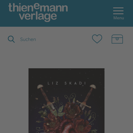
Menu
Suchbegriff eingeben