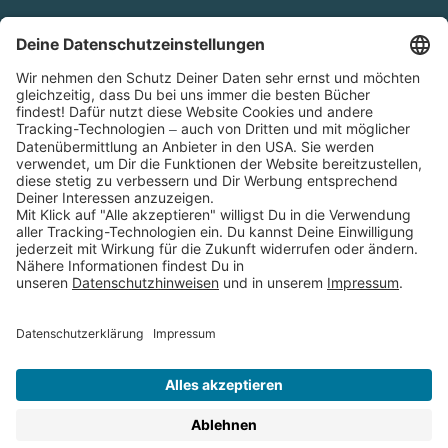
Cookies
Partnerprogramm (Affiliate)
Folge uns auf
* Versandkostenfrei ab 9,00 € Bestellwert innerhalb
Deutschlands
** Lieferzeit 1-3 Werktage innerhalb Deutschlands
Thienemann-Esslinger Verlag GmbH, Blumenstraße 36, D-70182
Stuttgart
BESTELLUNG WIDERRUFEN