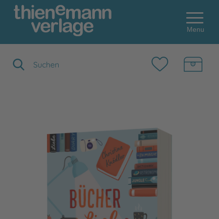
Menu
Suchbegriff eingeben