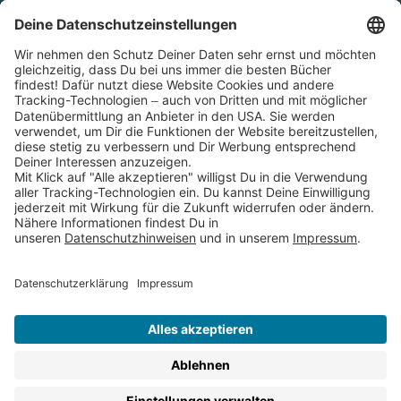
Cookies
Partnerprogramm (Affiliate)
Folge uns auf
* Versandkostenfrei ab 9,00 € Bestellwert innerhalb
Deutschlands
** Lieferzeit 1-3 Werktage innerhalb Deutschlands
Thienemann-Esslinger Verlag GmbH, Blumenstraße 36, D-70182
Stuttgart
BESTELLUNG WIDERRUFEN