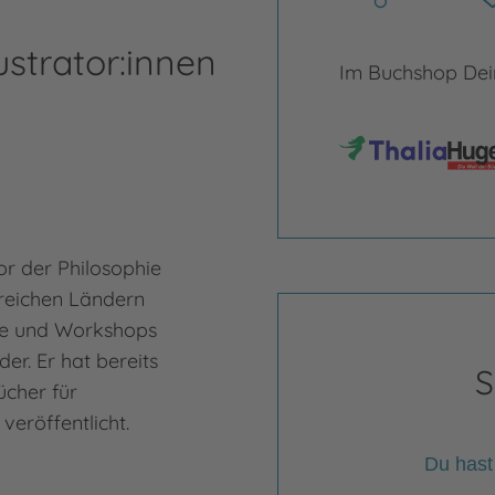
ustrator:innen
Im Buchshop Dein
An
or der Philosophie
Anja
lreichen Ländern
und 
re und Workshops
New 
er. Er hat bereits
Pari
S
ücher für
Über
eröffentlicht.
Engl
Du hast
Mehr