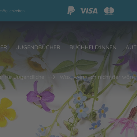
möglichkeiten
HER
JUGENDBÜCHER
BUCHHELD:INNEN
AUT
r für Jugendliche
Was, wenn ich nicht der wäre, 