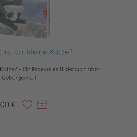
hst du, kleine Katze?
Hier k
Katze? – Ein liebevolles Bilderbuch über
Von 
Geborgenheit
,00 €