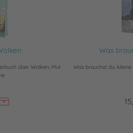
Wolken
Was brauc
lderbuch über Wolken, Mut
Was brauchst du, kleine 
me
15