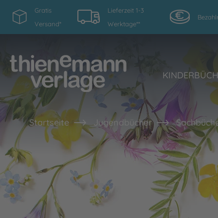
Gratis
Lieferzeit 1-3
Bezahl
Versand*
Werktage**
KINDERBÜC
Startseite
Jugendbücher
Sachbüche