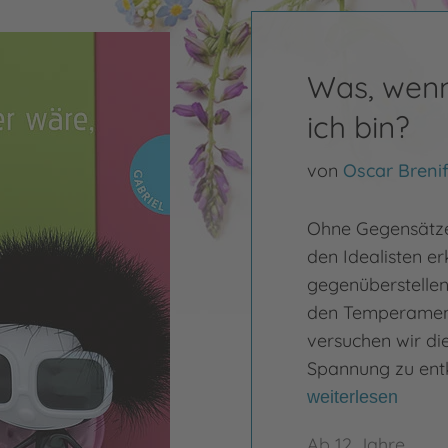
Was, wenn 
ich bin?
von
Oscar Brenif
Ohne Gegensätze 
den Idealisten er
gegenüberstellen
den Temperament
versuchen wir di
Spannung zu en
weiterlesen
Ab 12 Jahre