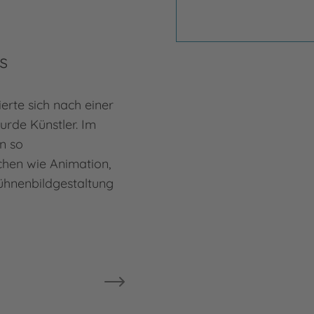
Anja
s
erte sich nach einer
urde Künstler. Im
in so
chen wie Animation,
ühnenbildgestaltung