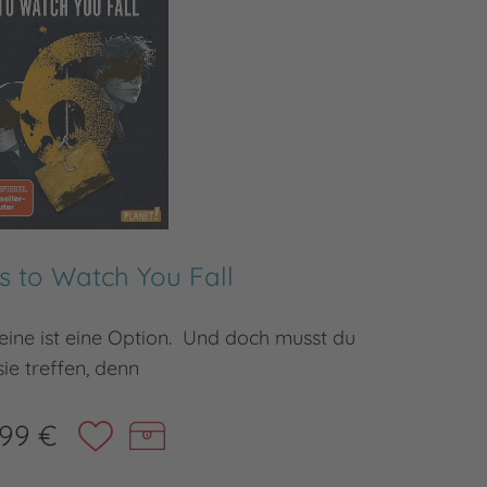
s to Watch You Fall
eine ist eine Option. Und doch musst du
Sieben 
sie treffen, denn
,99 €