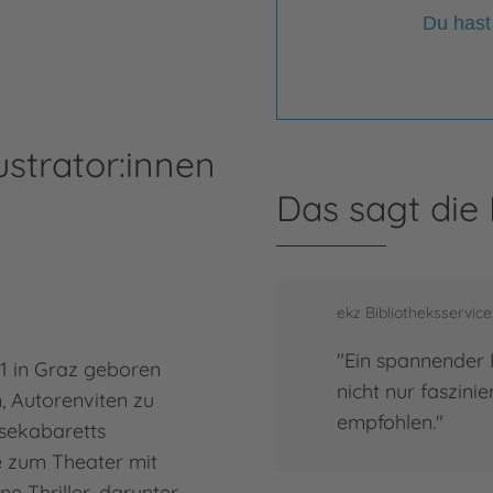
Du hast
ustrator:innen
Das sagt die
ekz Bibliotheksservice
"Ein spannender 
1 in Graz geboren
nicht nur faszini
n, Autorenviten zu
empfohlen."
esekabaretts
e zum Theater mit
e Thriller, darunter