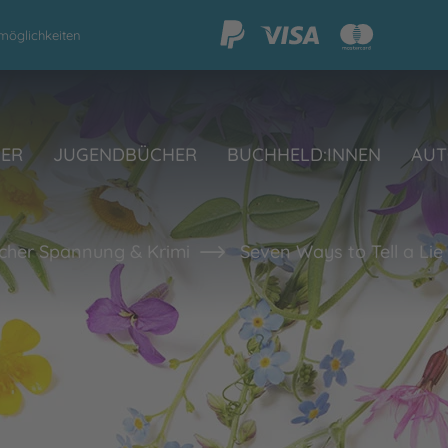
möglichkeiten
HER
JUGENDBÜCHER
BUCHHELD:INNEN
AUT
her Spannung & Krimi
Seven Ways to Tell a Lie