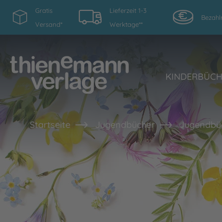
Gratis
Lieferzeit 1-3
Bezahl
Versand*
Werktage**
KINDERBÜC
Startseite
Jugendbücher
Jugendbüc