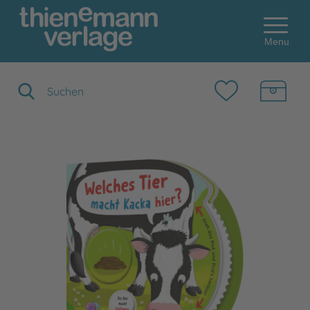
Menu
Suchbegriff eingeben