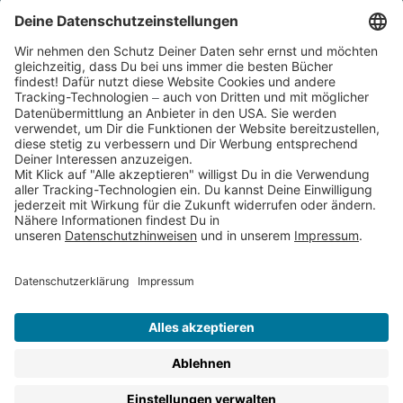
Cookies
Partnerprogramm (Affiliate)
Folge uns auf
* Versandkostenfrei ab 9,00 € Bestellwert innerhalb
Deutschlands
** Lieferzeit 1-3 Werktage innerhalb Deutschlands
Thienemann-Esslinger Verlag GmbH, Blumenstraße 36, D-70182
Stuttgart
BESTELLUNG WIDERRUFEN