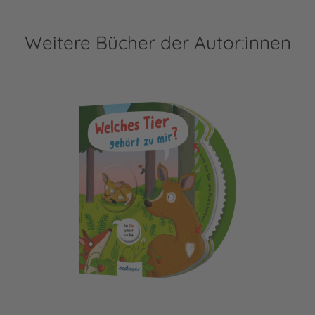
Weitere Bücher der Autor:innen
Dreh das Rad und find´s heraus!: Welches Tier gehört zu m