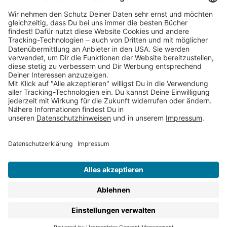
Partnerprogramm (Affiliate)
Folge uns auf
* Versandkostenfrei ab 9,00 € Bestellwert innerhalb
Deutschlands
** Lieferzeit 1-3 Werktage innerhalb Deutschlands
Thienemann-Esslinger Verlag GmbH, Blumenstraße 36, D-70182
Stuttgart
BESTELLUNG WIDERRUFEN