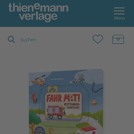
Menu
Suchbegriff eingeben