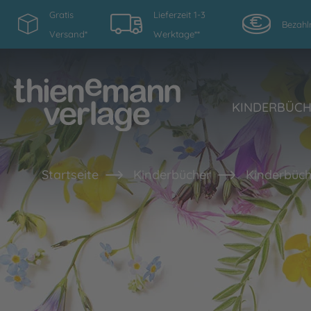
Gratis
Lieferzeit 1-3
Bezahl
Versand*
Werktage**
KINDERBÜC
Startseite
Kinderbücher
Kinderbüch