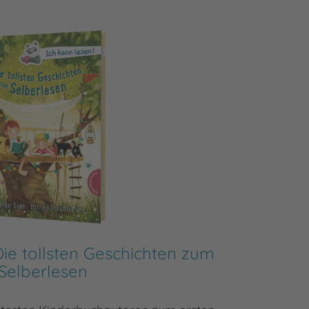
 Die tollsten Geschichten zum
Ich ka
Selberlesen