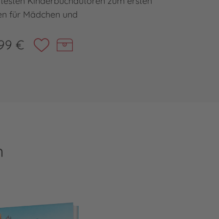
btesten Kinderbuchautoren zum ersten
Geschi
en für Mädchen und
99 €
n