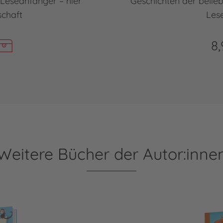
Leseanfänger – hier
Geschichten der belie
schaft
Les
8,
Weitere Bücher der Autor:inne