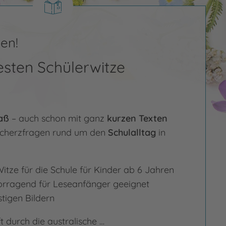
sen!
esten Schülerwitze
aß
– auch schon mit ganz
kurzen Texten
Scherzfragen rund um den
Schulalltag
in
.
itze für die Schule für Kinder ab 6 Jahren
vorragend für Leseanfänger geeignet
stigen Bildern
 durch die australische …