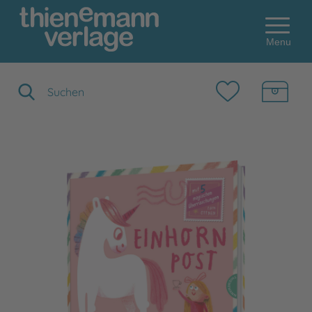
Menu
Suchbegriff eingeben