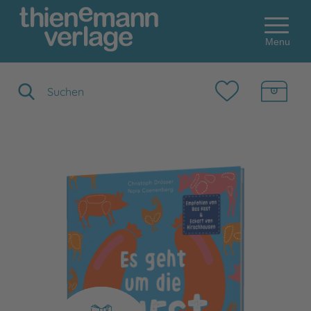
Menu
Suchbegriff eingeben