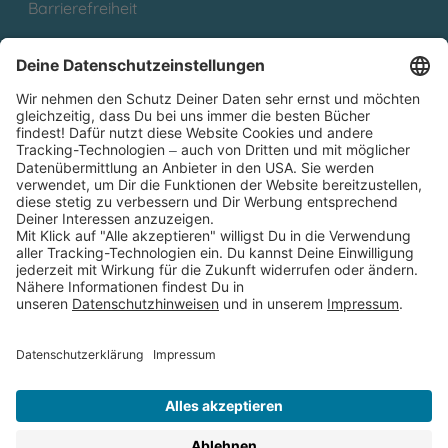
Barrierefreiheit
Cookies
Partnerprogramm (Affiliate)
Folge uns auf
* Versandkostenfrei ab 9,00 € Bestellwert innerhalb
Deutschlands
** Lieferzeit 1-3 Werktage innerhalb Deutschlands
Thienemann-Esslinger Verlag GmbH, Blumenstraße 36, D-70182
Stuttgart
BESTELLUNG WIDERRUFEN