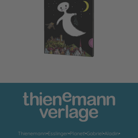
Das kleine Gespenst: Das kleine Gespenst
Thienemann
•
Esslinger
•
Planet!
•
Gabriel
•
Aladin
•