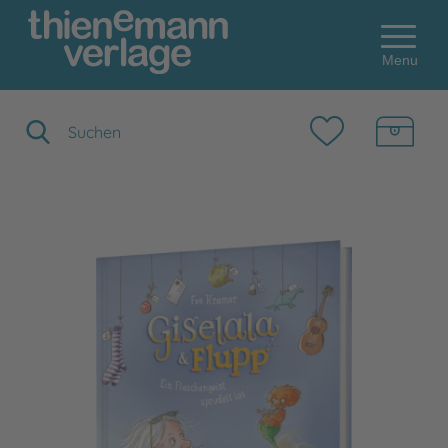
Menu
Suchbegriff eingeben