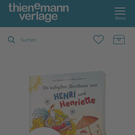
Menu
Suchbegriff eingeben