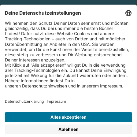
Cookies
Partnerprogramm (Affiliate)
Folge uns auf
* Versandkostenfrei ab 9,00 € Bestellwert innerhalb
Deutschlands
** Lieferzeit 1-3 Werktage innerhalb Deutschlands
Thienemann-Esslinger Verlag GmbH, Blumenstraße 36, D-70182
Stuttgart
BESTELLUNG WIDERRUFEN