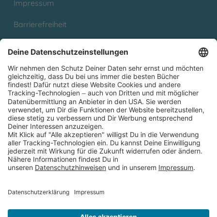
Impressum
Barrierefreiheit
Cookies
Partnerprogramm (Affiliate)
Folge uns auf
* Versandkostenfrei ab 9,00 € Bestellwert innerhalb
Deutschlands
** Lieferzeit 1-3 Werktage innerhalb Deutschlands
Thienemann-Esslinger Verlag GmbH, Blumenstraße 36, D-70182
Stuttgart