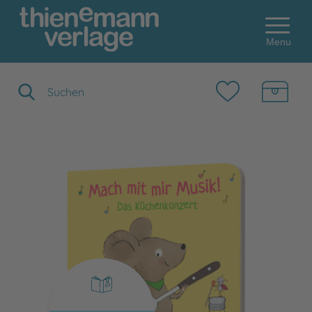
Menu
Suchbegriff eingeben