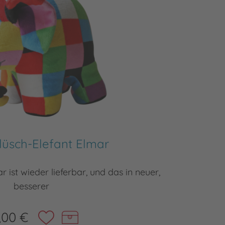
lüsch-Elefant Elmar
r ist wieder lieferbar, und das in neuer,
Der Bild
besserer
,00 €