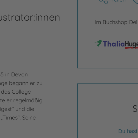
ustrator:innen
Im Buchshop Dein
5 in Devon
ege begann er zu
r das College
ete er regelmäßig
S
igest" und die
„Times". Seine
Du hast