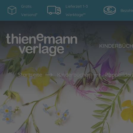
Gratis
Lieferzeit 1-3
Bezahl
Versand*
Werktage**
KINDERBÜC
Startseite
Kinderbücher
Pappbilder