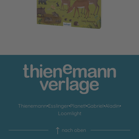
Thienemann
•
Esslinger
•
Planet!
•
Gabriel
•
Aladin
•
Loomlight
nach oben