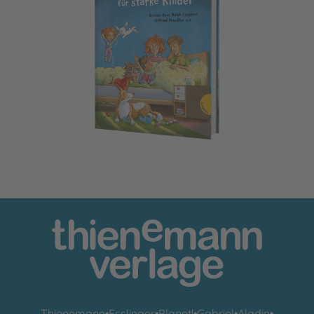
Das neue Vorlesebuch für starke Kinder
Thienemann
•
Esslinger
•
Planet!
•
Gabriel
•
Aladin
•