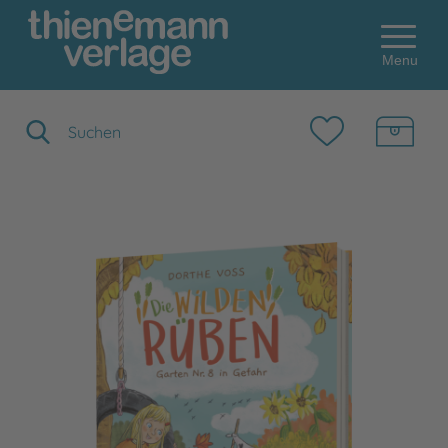
Menu
Suchbegriff eingeben