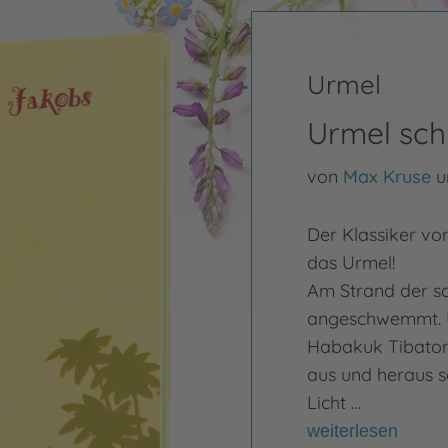
Urmel
Urmel sch
von
Max Kruse
u
Der Klassiker vo
das Urmel!
Am Strand der sc
angeschwemmt. Un
Habakuk Tibaton
aus und heraus s
Licht …
weiterlesen