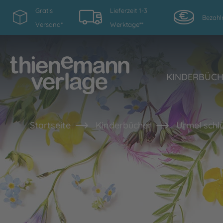
Gratis
Lieferzeit 1-3
Bezahl
Versand*
Werktage**
KINDERBÜC
Startseite
Kinderbücher
Urmel schl