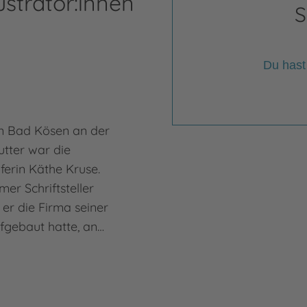
ustrator:innen
S
Du hast
in Bad Kösen an der
utter war die
erin Käthe Kruse.
er Schriftsteller
er die Firma seiner
ufgebaut hatte, an…