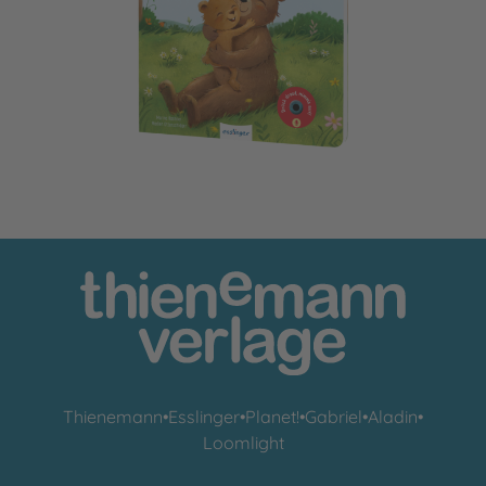
Mein Record & Play-Buch: Hab dich lieb, kleiner Schatz
Thienemann
•
Esslinger
•
Planet!
•
Gabriel
•
Aladin
•
Loomlight