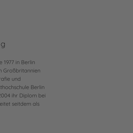
ng
 1977 in Berlin
in Großbritannien
afie und
thochschule Berlin
004 ihr Diplom bei
itet seitdem als