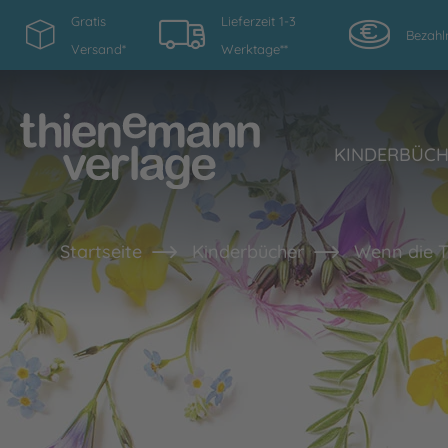
Gratis
Lieferzeit 1-3
Bezahl
Versand*
Werktage**
KINDERBÜC
Startseite
Kinderbücher
Wenn die T