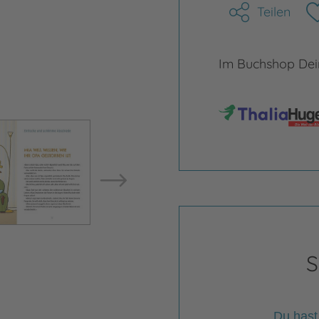
Teilen
Im Buchshop Dein
Bild vergrößern
Bild ve
S
Du hast