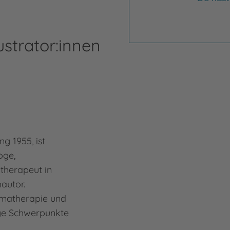
ustrator:innen
g 1955, ist
oge,
therapeut in
autor.
umatherapie und
ige Schwerpunkte