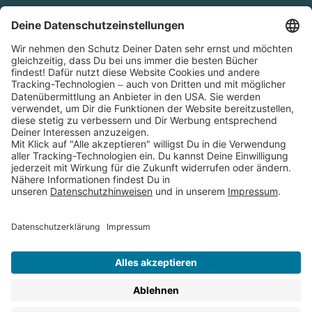
Cookies
Partnerprogramm (Affiliate)
Folge uns auf
* Versandkostenfrei ab 9,00 € Bestellwert innerhalb
Deutschlands
** Lieferzeit 1-3 Werktage innerhalb Deutschlands
Thienemann-Esslinger Verlag GmbH, Blumenstraße 36, D-70182
Stuttgart
BESTELLUNG WIDERRUFEN