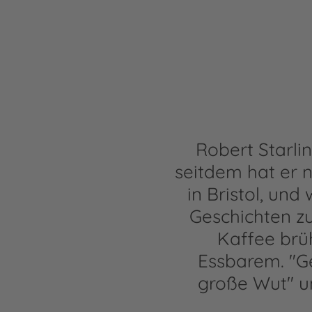
Robert Starlin
seitdem hat er n
in Bristol, un
Geschichten zu
Kaffee brü
Essbarem. "Ge
große Wut" un