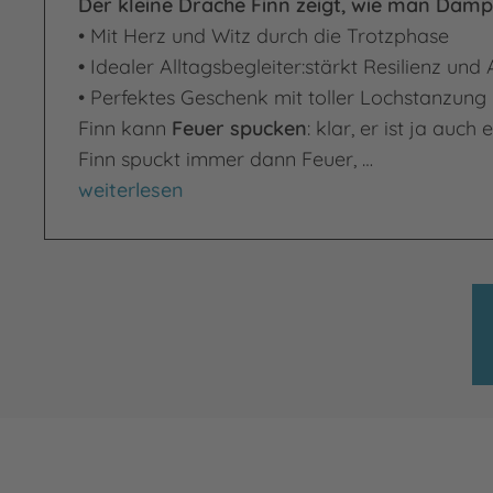
Der kleine Drache Finn zeigt, wie man Damp
• Mit Herz und Witz durch die Trotzphase
•
Idealer Alltagsbegleiter:
stärkt Resilienz und
• Perfektes Geschenk mit toller Lochstanzung
Finn kann
Feuer spucken
: klar, er ist ja auch
Finn spuckt immer dann Feuer, …
Kleiner Drache – große Wut
weiterlesen