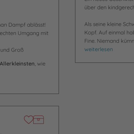
über den kindgerec
Als seine kleine Sch
 man Dampf ablässt!
Kopf. Auf einmal ha
erechten Umgang mit
Fine. Niemand kümme
Kleiner Drache wird
weiterlesen
in und Groß
Allerkleinsten
, wie