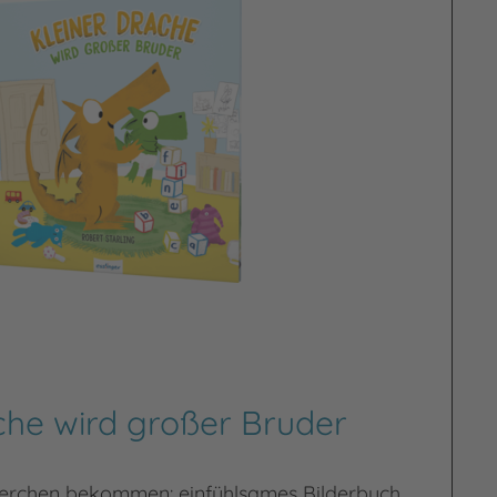
che wird großer Bruder
terchen bekommen: einfühlsames Bilderbuch