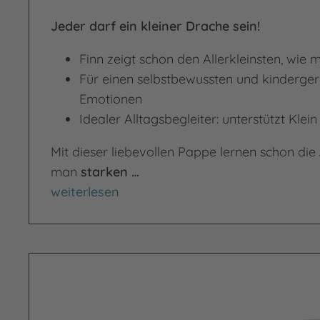
Jeder darf ein kleiner Drache sein!
Finn zeigt schon den Allerkleinsten, wie
Für einen selbstbewussten und kinderg
Emotionen
Idealer Alltagsbegleiter: unterstützt Kle
Mit dieser liebevollen Pappe lernen schon die
man
starken …
Kleiner Drache, große Wut
weiterlesen