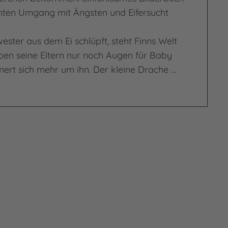
hten Umgang mit Ängsten und Eifersucht
wester aus dem Ei schlüpft, steht Finns Welt
ben seine Eltern nur noch Augen für Baby
rt sich mehr um ihn. Der kleine Drache …
 großer Bruder