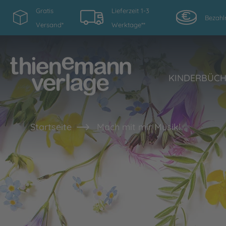
Gratis
Lieferzeit 1-3
Bezahl
Versand*
Werktage**
KINDERBÜC
Startseite
Mach mit mir Musik!