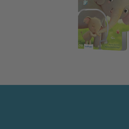
Mama und ich - unzertrennlich!