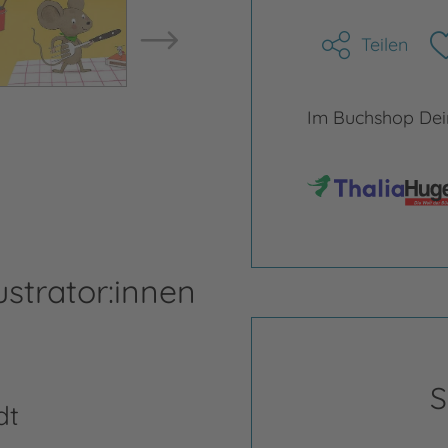
Teilen
Im Buchshop Dein
ustrator:innen
S
dt