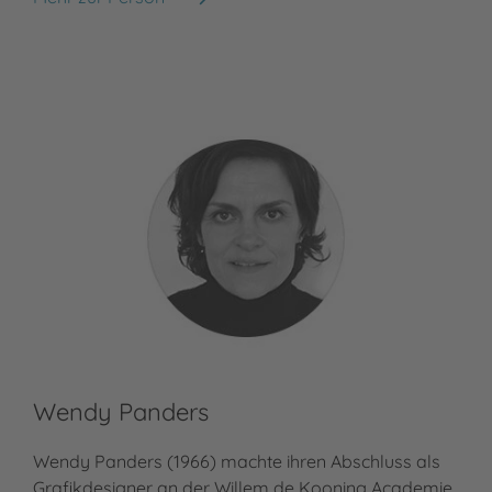
Marc ter Horst
Rol
Wendy Panders
Wendy Panders (1966) machte ihren Abschluss als
Grafikdesigner an der Willem de Kooning Academie