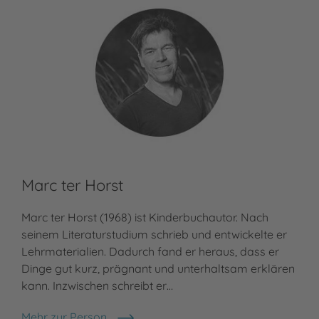
Marc ter Horst
Ro
Marc ter Horst (1968) ist Kinderbuchautor. Nach
Rol
seinem Literaturstudium schrieb und entwickelte er
und
Lehrmaterialien. Dadurch fand er heraus, dass er
Ber
Dinge gut kurz, prägnant und unterhaltsam erklären
Nie
kann. Inzwischen schreibt er…
Nij
Mehr zur Person
Meh