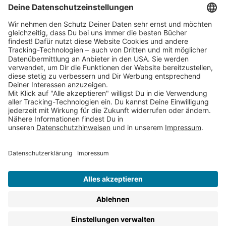
Cookies
Partnerprogramm (Affiliate)
Folge uns auf
* Versandkostenfrei ab 9,00 € Bestellwert innerhalb
Deutschlands
** Lieferzeit 1-3 Werktage innerhalb Deutschlands
Thienemann-Esslinger Verlag GmbH, Blumenstraße 36, D-70182
Stuttgart
BESTELLUNG WIDERRUFEN