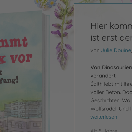
Hier komm
ist erst d
von
Julie Douine
Von Dinosaurier
verändert
Édith lebt mit ih
voller Beton. Doc
Geschichten: Wo h
Wolfsrudel. Und h
weiterlesen
Ab 5 Jahre