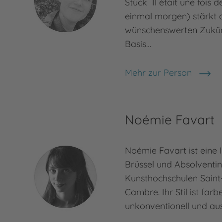
Stück Il était une fois 
einmal morgen) stärkt d
wünschenswerten Zukünf
Basis…
Mehr zur Person
Julie Douine
Noémie Favart
Noémie Favart ist eine I
Brüssel und Absolventin
Kunsthochschulen Saint
Cambre. Ihr Stil ist farb
unkonventionell und au