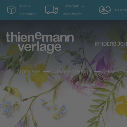
Gratis
Lieferzeit 1-3
Bezahl
Versand*
Werktage**
KINDERBÜC
Startseite
Unsere Verlage
Hier kom