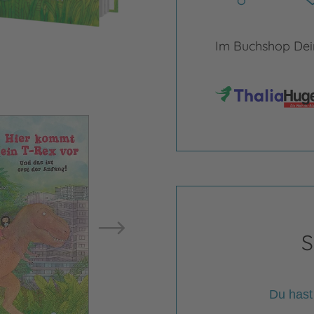
Im Buchshop Dein
Bild vergrößern
Bild ve
S
Du hast