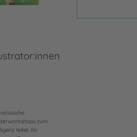
ustrator:innen
An
ranzösische
Anja
eaterworkshops zum
und 
genz leitet. Ihr
New 