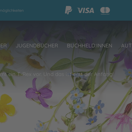
möglichkeiten
HER
JUGENDBÜCHER
BUCHHELD:INNEN
AUT
mt ein T-Rex vor. Und das ist erst der Anfang!