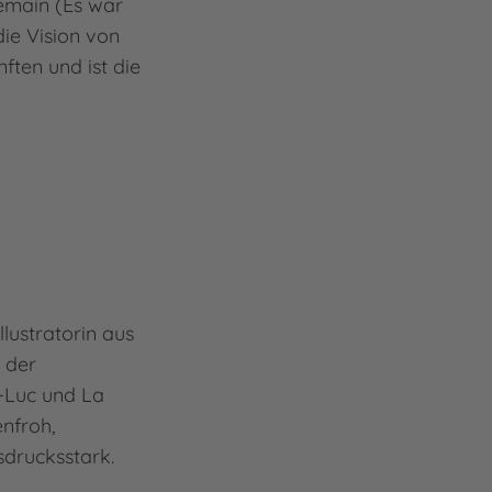
demain (Es war
Pari
ie Vision von
Über
ten und ist die
Engl
Mehr
Anja
llustratorin aus
 der
-Luc und La
enfroh,
sdrucksstark.