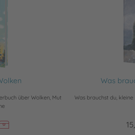
Wolken
Was brauc
lderbuch über Wolken, Mut
Was brauchst du, kleine 
me
15