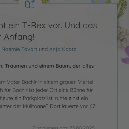
t ein T-Rex vor. Und das
er Anfang!
,
Noémie Favart
und
Anja Kootz
n, Träumen und einem Baum, der alles
rem Vater Bachir in einem grauen Viertel
h für Bachir ist jeder Ort eine Bühne für
eute ein Parkplatz ist, ruhte einst ein
inter der Mülltonne? Dort lauerte vor 67 …
Erschienen am: 25.08.2025