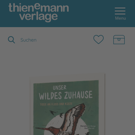
Menu
Suchbegriff eingeben