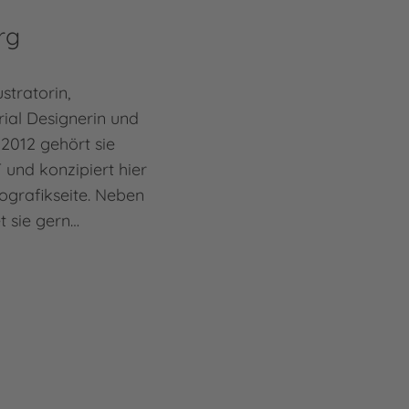
rg
stratorin,
rial Designerin und
2012 gehört sie
und konzipiert hier
fografikseite. Neben
et sie gern…