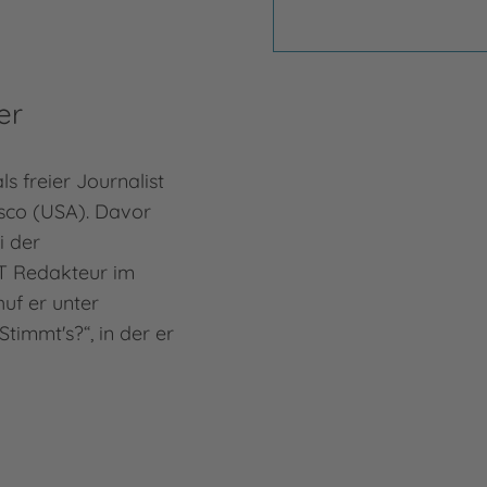
er
ls freier Journalist
isco (USA). Davor
i der
T Redakteur im
huf er unter
immt's?“, in der er