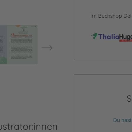
Im Buchshop Dein
Bild vergrößern
Bild ve
S
Du hast
ustrator:innen