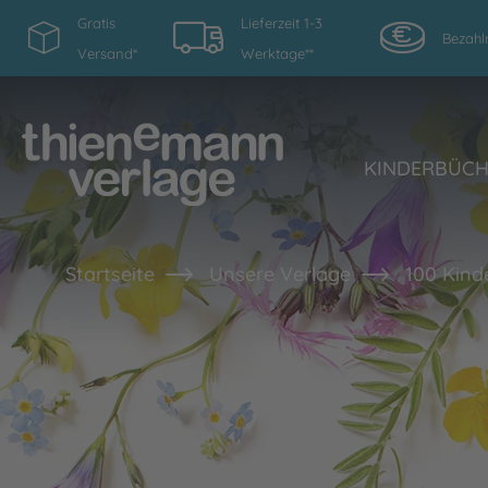
Gratis
Lieferzeit 1-3
Bezahl
Versand*
Werktage**
KINDERBÜC
Startseite
Unsere Verlage
100 Kind