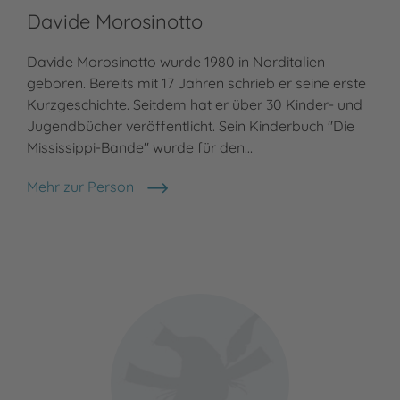
Davide Morosinotto
Co
Davide Morosinotto wurde 1980 in Norditalien
Cor
geboren. Bereits mit 17 Jahren schrieb er seine erste
stu
Kurzgeschichte. Seitdem hat er über 30 Kinder- und
sow
Jugendbücher veröffentlicht. Sein Kinderbuch "Die
Kom
Mississippi-Bande" wurde für den…
199
Mehr zur Person
Meh
Davide Morosinotto
Cor