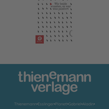
Wir beide wussten, es war was passiert
Thienemann
•
Esslinger
•
Planet!
•
Gabriel
•
Aladin
•