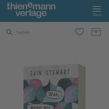
Menu
Suchbegriff eingeben