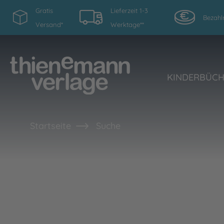
Gratis
Lieferzeit 1-3
Bezahl
Versand*
Werktage**
KINDERBÜC
Startseite
Suche