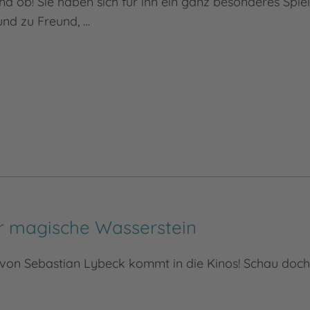
d ob! Sie haben sich für ihn ein ganz besonderes Spiel
nd zu Freund, …
er magische Wasserstein
von Sebastian Lybeck kommt in die Kinos! Schau doch m