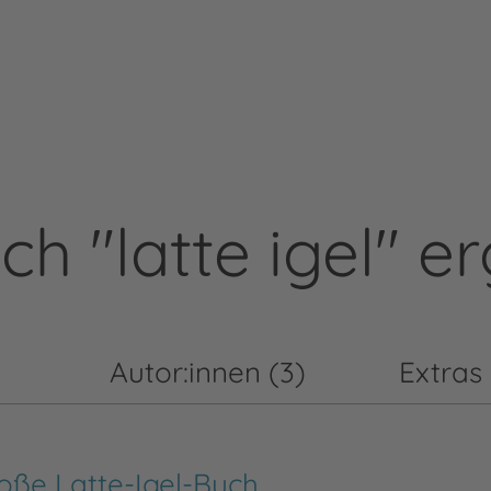
 "latte igel" er
Autor:innen (3)
Extras 
roße Latte-Igel-Buch