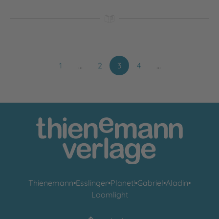
1
…
2
3
4
…
Thienemann
•
Esslinger
•
Planet!
•
Gabriel
•
Aladin
•
Loomlight