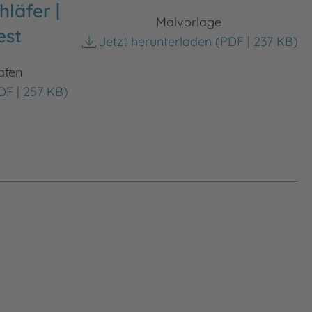
hläfer |
Malvorlage
est
Jetzt herunterladen
(PDF | 237 KB)
afen
F | 257 KB)