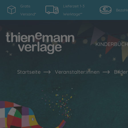
Gratis
Lieferzeit 1-3
Bezahl
Versand*
Werktage**
KINDERBÜC
Startseite
Veranstalter:innen
Bilde