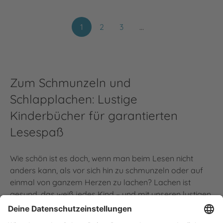
1
2
3
…
Zum Schmunzeln und
Schlapplachen: Lustige
Kinderbücher für garantierten
Lesespaß
Wie schön ist es doch, wenn man beim Lesen nicht
anders kann, als vor sich hin zu schmunzeln oder auf
einmal von ganzem Herzen zu lachen? Lachen ist
gesund, das weiß jedes Kind – und mit unseren lustigen
Kinderbüchern kinderleicht. Humorvolle Geschichten,
witzige Charaktere und urkomische Illustrationen