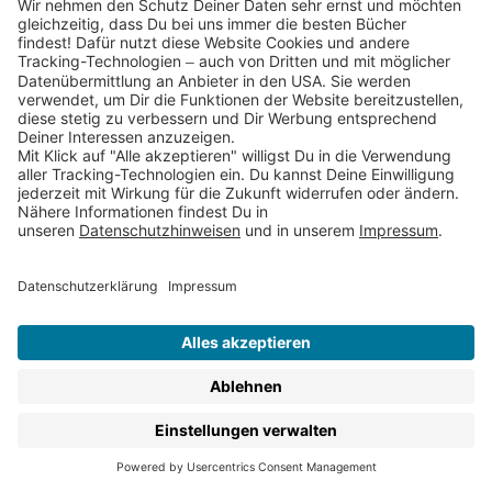
sorgen für jede Menge gute Laune und Spaß ohne
Ende.
In diesen lustigen Bücher für Kinder kannst Du hier
stöbern:
Bilderbücher
:
Lustige Abenteuer erwarten Euch
z.B. mit unseren
Bilderbuchhelden
Dr. Brumm
und
dem Kleinen Rabe Socke.
Bilderbücher mit Augenzwinkern, an denen auch
Erwachsene ihren Spaß haben
,
wie die Märchen-
Persiflagen von
Sebastian Meschenmoser
, So
was tun Erwachsene nie oder Sie kommen
Lustige
Kinderbuchklassiker
:
Lustige
Geschichten, die Kinder schon seit Generationen
zum Lachen bringen, wie z.B. die Kinderbücher
von
Otfried Preußler
und
Max Kruse
Vorlesebücher
,
wie die lustigen Kurzgeschichten
von KiKA-Moderator und
Autor
Ralph Caspers