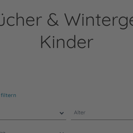
cher & Winterge
Kinder
chten Sie, dass die Benutzung der nachstehenden Filter
filtern
Alter
ung