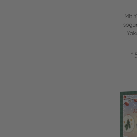
Mit 
soga
Yaks
1