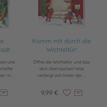
ne
Komm mit durch die
tadt
Wichteltür!
ppen und
Öffne die Wichteltür und lass
erhafte
dich überraschen! Was
! In ...
verbirgt sich hinter der ...
9,99 €