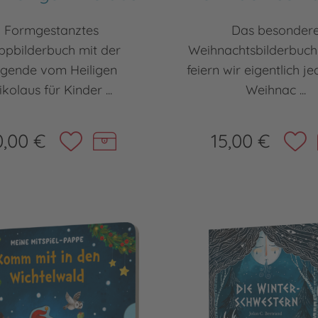
Formgestanztes
Das besonder
ppbilderbuch mit der
Weihnachtsbilderbuc
gende vom Heiligen
feiern wir eigentlich j
ikolaus für Kinder ...
Weihnac ...
0,00 €
15,00 €