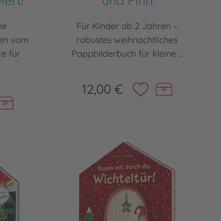
iert!
und Finn
ne
Für Kinder ab 2 Jahren –
ten vom
robustes weihnachtliches
e für
Pappbilderbuch für kleine ...
12,00 €