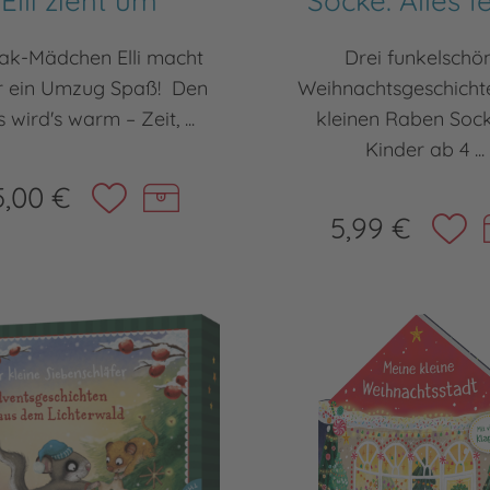
Elli zieht um
Socke: Alles fe
Yak-Mädchen Elli macht
Drei funkelschö
r ein Umzug Spaß! Den
Weihnachtsgeschich
 wird's warm – Zeit, ...
kleinen Raben Sock
Kinder ab 4 ...
5,00 €
5,99 €