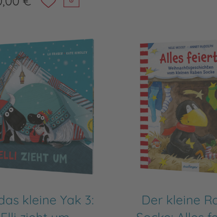
0,00 €
, das kleine Yak 3:
Der kleine R