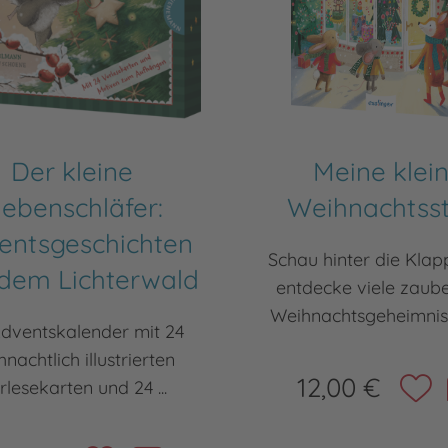
Der kleine
Meine klei
iebenschläfer:
Weihnachtss
entsgeschichten
Schau hinter die Kla
dem Lichterwald
entdecke viele zaub
Weihnachtsgeheimnisse 
Adventskalender mit 24
nachtlich illustrierten
12,00 €
rlesekarten und 24 ...