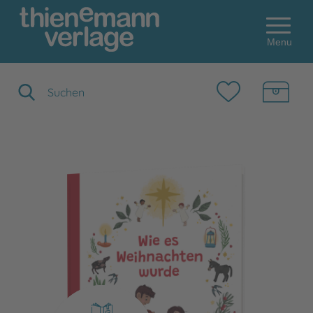
Menu
Suchbegriff eingeben