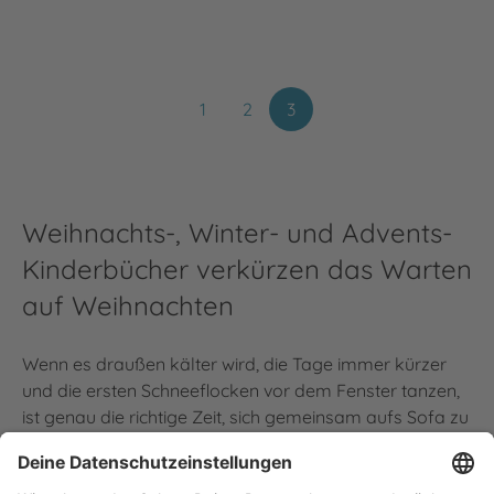
1
2
3
Weihnachts-, Winter- und Advents-
Kinderbücher verkürzen das Warten
auf Weihnachten
Wenn es draußen kälter wird, die Tage immer kürzer
und die ersten Schneeflocken vor dem Fenster tanzen,
ist genau die richtige Zeit, sich gemeinsam aufs Sofa zu
kuscheln und mit einem Buch gemütlich zu machen.
Geschichten zu teilen ist eins der schönsten Dinge in der