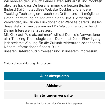
Weihnachtszeit.
In den Thienemann Verlagen erscheinen viele
Weihnachts- und Winterbücher, die das das Warten auf
Weihnachtsmann und Christkind verkürzen und die
perfekt für gemeinsame Vorlesestunden als
gemütliches Ritual in der kalten Jahreszeit sind.
Natürlich findest du hier auch etwas für den
Nikolausstiefel oder für ein Geschenk unter dem
Tannenbaum.
Für die Kleinsten
: Für Kleinkinder ab 18 Monaten
findet ihr bei uns weihnachtliche Wimmelbücher
und Pappbilderbücher. Etwas ganz Besonderes ist
unser Puste-Licht-Buch „Es wird Weihnachten,
kleine Maus“ – lass Dein Kind den kleinen Engelein
helfen, Weihnachtszauber zu verteilen, indem es
auf das Buch pustet und so die Lichter darin zum
Leuchten bringt.
Weihnachts-Bilderbücher:
Wie feiert eigentlich Dr.